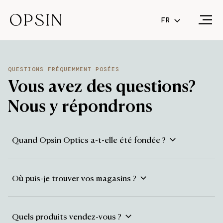
FR
NL
FR
(CURRENT LA
QUESTIONS FRÉQUEMMENT POSÉES
EN
Vous avez des questions?
Nous y répondrons
Quand Opsin Optics a-t-elle été fondée ?
Opsin Optics a été fondée en avril 2024. Et comprend
une dizaine de magasins d'optique. Nos équipes sont
Où puis-je trouver vos magasins ?
composées d'optométristes et d'opticiens spécialisés,
nous disposons de toute l'expertise nécessaire pour
Nous avons actuellement 10 emplacements que vous
vous aider.
pouvez visiter. Vous pouvez trouver nos emplacements
Quels produits vendez-vous ?
sur notre site Web.