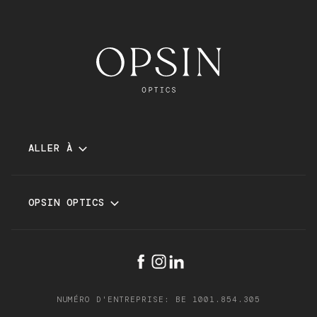
ALLER À
LUNETTES
LUNETTES DE SOLEIL
OPSIN OPTICS
SERVICES
MARQUES
MAGASINS
FAQ
PRENEZ RENDEZ-VOUS
CONDITIONS GÉNÉRALES
NUMÉRO D'ENTREPRISE: BE 1001.854.305