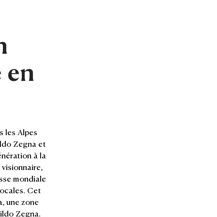
n
é en
 les Alpes
gildo Zegna et
nération à la
 visionnaire,
asse mondiale
locales. Cet
a, une zone
gildo Zegna.