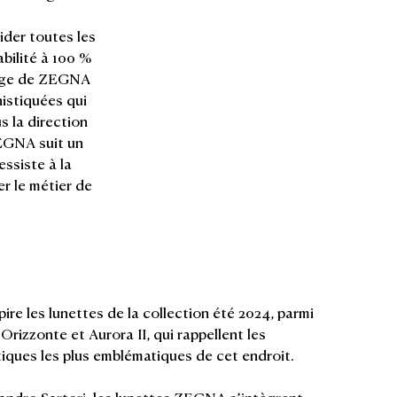
ider toutes les
bilité à 100 %
tage de ZEGNA
histiquées qui
s la direction
ZEGNA suit un
ssiste à la
r le métier de
pire les lunettes de la collection été 2024, parmi
rizzonte et Aurora II, qui rappellent les
tiques les plus emblématiques de cet endroit.
sandro Sartori, les lunettes ZEGNA s’intègrent