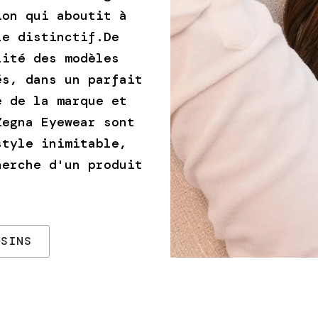
ion qui aboutit à
le distinctif.De
lité des modèles
és, dans un parfait
e de la marque et
Zegna Eyewear sont
style inimitable,
herche d'un produit
ASINS