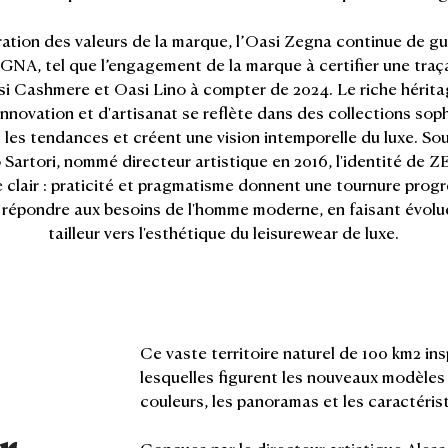
ration des valeurs de la marque, l’Oasi Zegna continue de gu
GNA, tel que l’engagement de la marque à certifier une traça
asi Cashmere et Oasi Lino à compter de 2024. Le riche héri
innovation et d'artisanat se reflète dans des collections sop
les tendances et créent une vision intemporelle du luxe. Sou
 Sartori, nommé directeur artistique en 2016, l'identité de 
clair : praticité et pragmatisme donnent une tournure progre
r répondre aux besoins de l'homme moderne, en faisant évolue
tailleur vers l'esthétique du leisurewear de luxe.
Ce vaste territoire naturel de 100 km2 ins
lesquelles figurent les nouveaux modèles O
couleurs, les panoramas et les caractéris
r
Conçues par le directeur artistique Ales